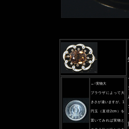
←↑実物大
ブラウザによって大
きさが違いますが、1
円玉（直径2cm）を
置いてみれば実物と