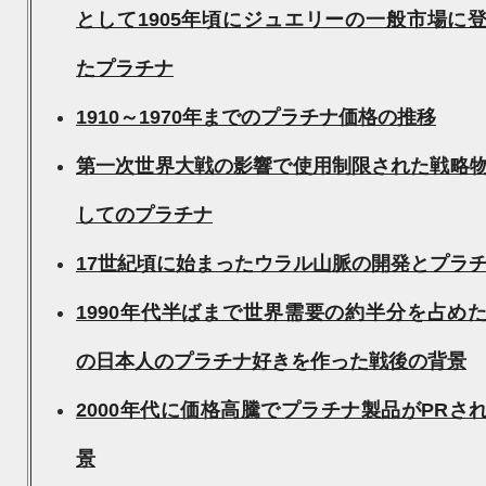
として1905年頃にジュエリーの一般市場に
たプラチナ
1910～1970年までのプラチナ価格の推移
第一次世界大戦の影響で使用制限された戦略
してのプラチナ
17世紀頃に始まったウラル山脈の開発とプラ
1990年代半ばまで世界需要の約半分を占め
の日本人のプラチナ好きを作った戦後の背景
2000年代に価格高騰でプラチナ製品がPRさ
景