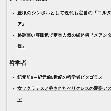
豊穣のシンボルとして現代も定番の『コル
ア』
格調高い雰囲気で定番人気の縁起柄『メアン
様』
哲学者
紀元前6～紀元前5世紀の哲学者ピタゴラス
女ソクラテスと称されたペリクレスの愛妾ア
ア