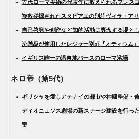
古代ローマ美術の代表作に数えられるフレス
複数発掘されたスタビアエの別荘ヴィラ・アリ
自己啓発や創作など知的活動に専念する場と
流階級が使用したレジャー別荘『オティウム』
イギリス唯一の温泉地バースのローマ浴場
ネロ帝（第5代）
ギリシャを愛しアテナイの都市や神殿整備・
ディオニュソス劇場の新ステージ建設を行っ
帝