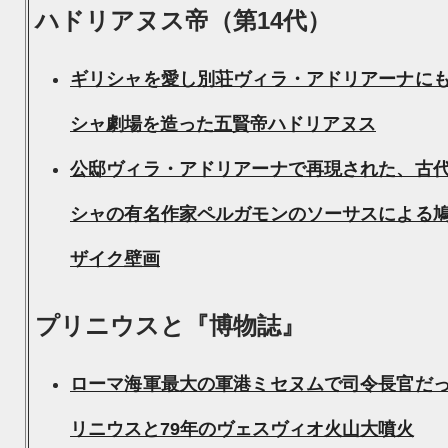
ハドリアヌス帝（第14代）
ギリシャを愛し別荘ヴィラ・アドリアーナに
シャ劇場を造った五賢帝ハドリアヌス
公邸ヴィラ・アドリアーナで再現された、古
シャの有名作家ペルガモンのソーサスによる
ザイク壁画
プリニウスと『博物誌』
ローマ海軍最大の軍港ミセヌムで司令長官だ
リニウスと79年のヴェスヴィオ火山大噴火