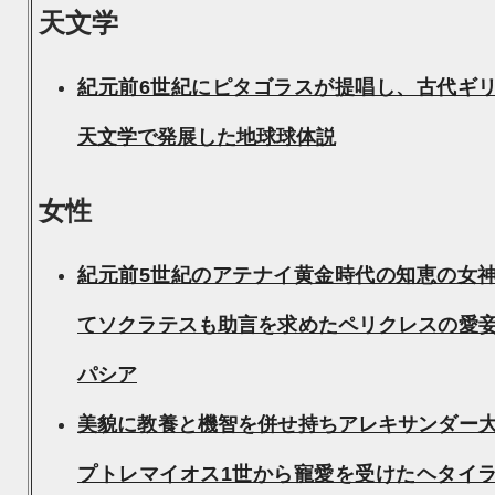
天文学
紀元前6世紀にピタゴラスが提唱し、古代ギ
天文学で発展した地球球体説
女性
紀元前5世紀のアテナイ黄金時代の知恵の女
てソクラテスも助言を求めたペリクレスの愛
パシア
美貌に教養と機智を併せ持ちアレキサンダー
プトレマイオス1世から寵愛を受けたヘタイ