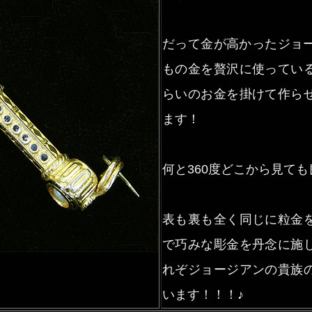
だって金が高かったジョージ
もの金を贅沢に使ってい
らいのお金を掛けて作ら
ます！
何と360度どこから見ても
表も裏も全く同じに粒金
で巧みな彫金を丹念に施
れぞジョージアンの貴族
います！！！♪