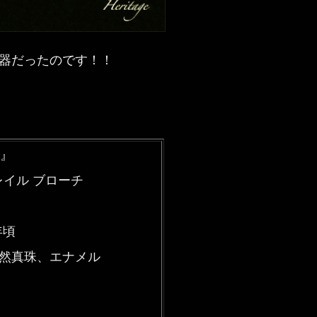
器だったのです！！
』
レイル ブローチ
年頃
天然真珠、エナメル