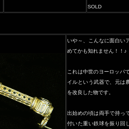
SOLD
いや～、こんなに面白い
めてかも知れません！！♪
これは中世のヨーロッパで
イルという武器で、元は
を改良した物です。
出始めの頃は両手で持っ
付いた重い鉄球を振り回