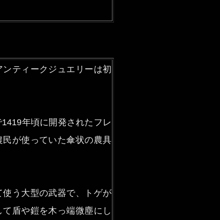
アンティークジュエリーは初
1419年頃に開発されたフレ
農民が使っていた傘状の農具
て使う大型の武器で、トゲが
して盾や鎧を木っ端微塵にし