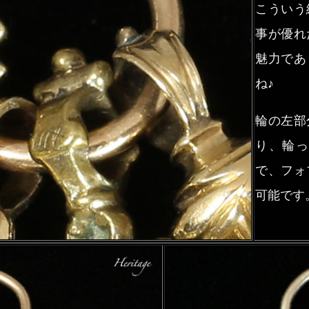
こういう
事が優れ
魅力であ
ね♪
輪の左部
り、輪
で、フォ
可能です