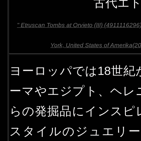
古代エ
" Etruscan Tombs at Orvieto (III) (4911116296)
York, United States of Amerika(
ヨーロッパでは18世紀
ーマやエジプト、ヘレ
らの発掘品にインスピ
スタイルのジュエリ