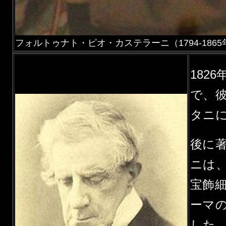
フォルトゥナト・ピオ・カステラーニ（1794-1865
182
で、
タニ
後に
ニは
宝飾
ーマ
した