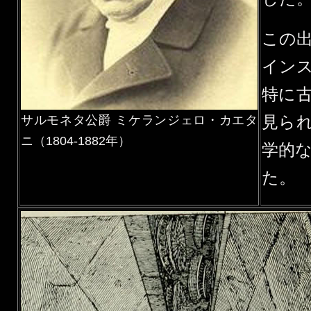
この
イン
特に
見ら
サルモネタ公爵 ミケランジェロ・カエタ
ニ（1804-1882年）
学的
た。