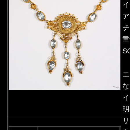
イ
ア
チ
重
S
エ
な
イ
明
リ