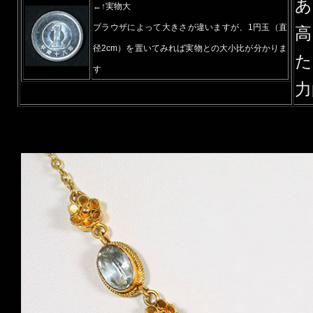
あ
←↑実物大
ブラウザによって大きさが違いますが、1円玉（直
径2cm）を置いてみれば実物との大小比が分かりま
た
す
力