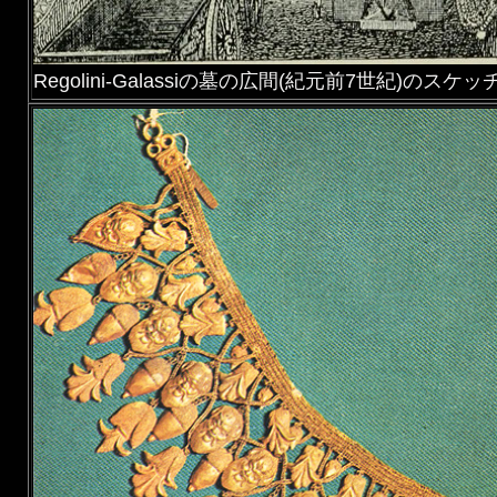
Regolini-Galassiの墓の広間(紀元前7世紀)のスケッ