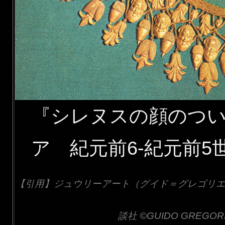
『シレヌスの顔のつ
ア 紀元前6-紀元前
【引用】ジュウリーアート（グイド＝グレゴリエッテ
談社 ©GUIDO GREGORIET