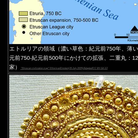
エトルリアの領域（濃い草色：紀元前750年、薄
元前750-紀元前500年にかけての拡張、二重丸：1
家）
"Etruscan civilization map" ©NormanEinstein(26 July 2005)/Adapted/CC BY-SA 3.0