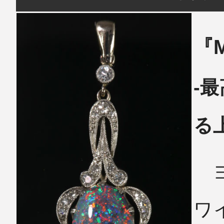
『M
-
る
ヨ
ワ