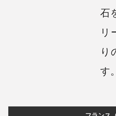
石
リ
り
す
フランス（