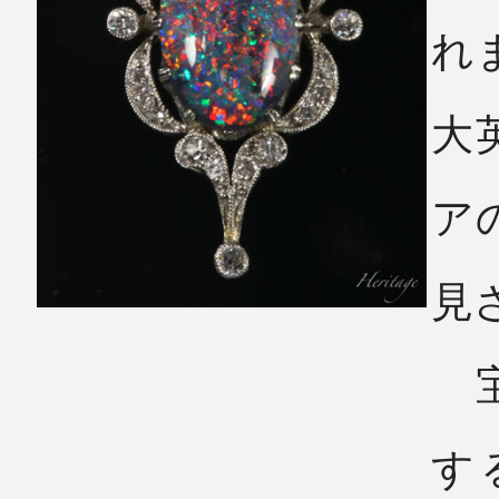
れ
大
ア
見
宝
す