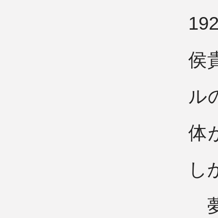
1
侯
ル
体
し
夢