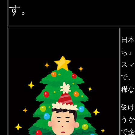
す。
日
ち
ス
で
稀
受
う
で