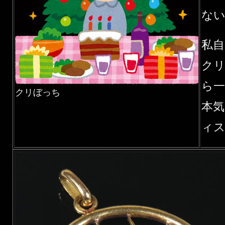
な
私
ク
ら
クリぼっち
本
ィ