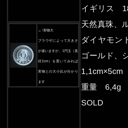
イギリス 1
天然真珠、
←↑実物大
ダイヤモンド
ブラウザによって大きさ
が違いますが、1円玉（直
ゴールド、
径2cm）を置いてみれば
1,1cm×5cm
実物との大小比が分かり
ます
重量 6,4g
SOLD