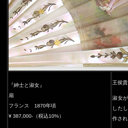
王侯貴
『紳士と淑女』
扇
淑女
フランス 1870年頃
した
¥ 387,000-（税込10%）
作され