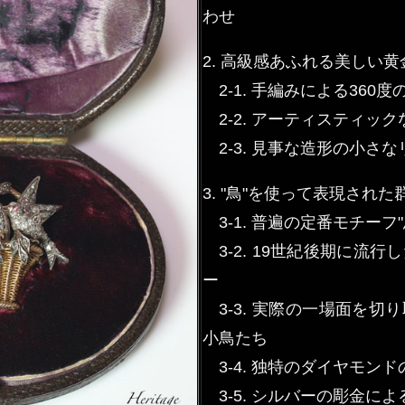
わせ
2. 高級感あふれる美しい
2-1. 手編みによる360
2-2. アーティスティッ
2-3. 見事な造形の小さな
3. "鳥"を使って表現され
3-1. 普遍の定番モチーフ"
3-2. 19世紀後期に流
ー
3-3. 実際の一場面を切
小鳥たち
3-4. 独特のダイヤモン
3-5. シルバーの彫金に