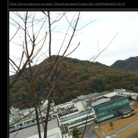
"Poster "Stop microbes wach your hands"" ©SusanA Secretariat(27 January 2011, 12:56:58)/Adapted/CC BY 2.0