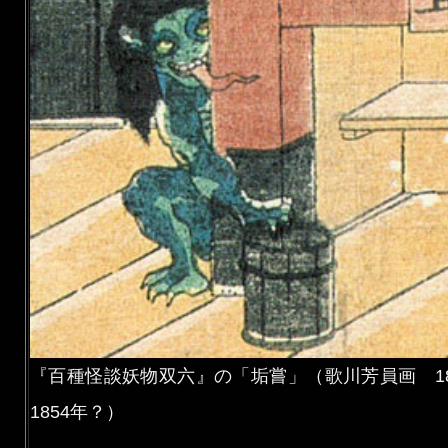
『百種怪談妖物双六』の「垢嘗」（歌川芳員画 184
1854年？）