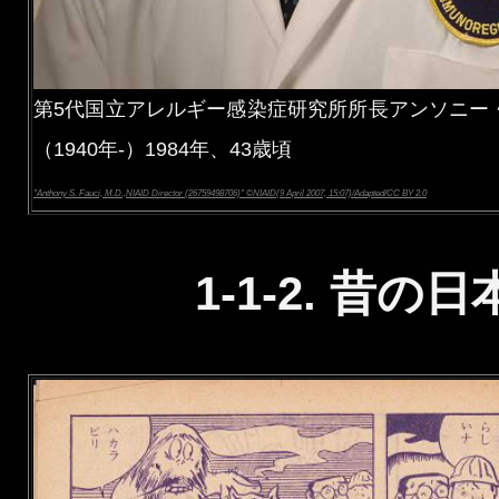
第5代国立アレルギー感染症研究所所長アンソニー
（1940年-）1984年、43歳頃
"Anthony S. Fauci, M.D.,NIAID Director (26759498706)" ©NIAID(9 April 2007, 15:07)/Adapted/CC BY 2.0
1-1-2. 昔