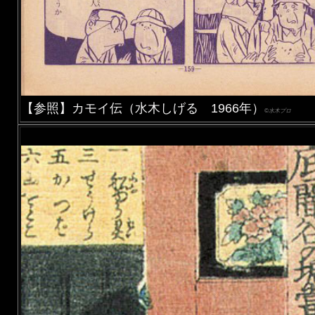
【参照】カモイ伝（水木しげる 1966年）
©水木プロ