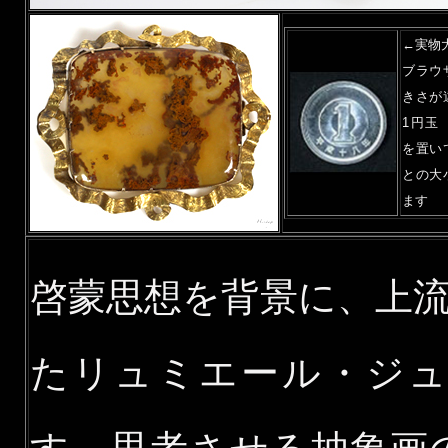
←実物
ブラウ
きさが
1円玉
を置い
との大
ます
啓蒙思想を背景に、上
たリュミエール・ジ