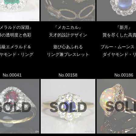
メラルドの深淵』
『メカニカル』
『新月』
跡の透明度と色彩
天才的設計デザイン
贅を尽くした高
高級エメラルド＆
遊び心あふれる
ブルー・ムーンス
ヤモンド・リング
リング兼ブレスレット
ダイヤモンド・
No.00041
No.00158
No.00186