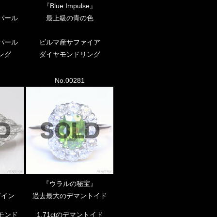
『Blue Impulse』
パール
最上級の青の色
パール
ビルマ産サファイア
ング
ダイヤモンドリング
No.00281
』
『ウラルの秘宝』
ザイン
過去最大のデマントイド
モンド
1.71ctのデマントイド