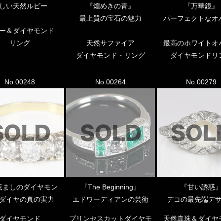
しい天然ルビー
『煌めきの青』
『万華鏡』
最上質の宝石の魅力
パーフェクトなオ
ー＆ダイヤモンド
リング
天然サファイア
最高のホワイトオ
ダイヤモンド・リング
ダイヤモンドリ
No.00248
No.00264
No.00279
眩ましのダイヤモン
『The Beginning』
『甘い誘惑
ダイヤの真の実力
エドワーディアンの芸術
デコの最先端デ
ダイヤモンド
プリンセスカットダイヤモ
天然真珠＆ダイヤ