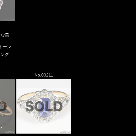
貴な美
トーン
リング
No.00211