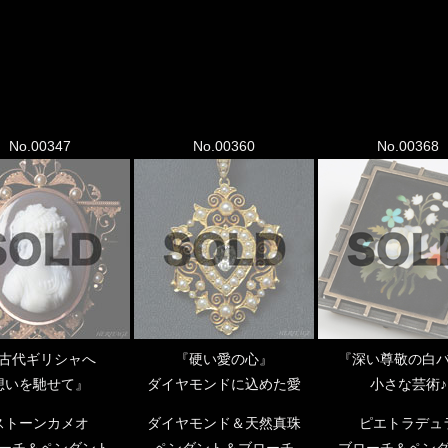
No.00347
No.00360
No.00368
古代ギリシャへ
『硬い愛の心』
『深い尊敬の白
想いを馳せて』
ダイヤモンドに込めた愛
小さな芸術♪
ストーンカメオ
ダイヤモンド＆天然真珠
ピエトラデュ
ーチ＆ペンダント
ペンダント＆ブローチ
ブローチ＆ペン